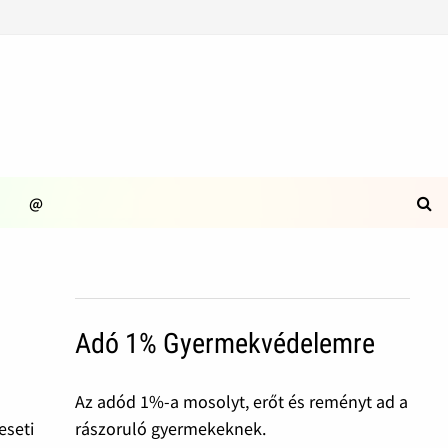
@
Adó 1% Gyermekvédelemre
Az adód 1%-a mosolyt, erőt és reményt ad a
rászoruló gyermekeknek.
eseti