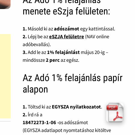
menete eSzja felületen:
1.
Másold ki az
adószámot
egy kattintással.
2.
Lépj be az
eSZJA felületre
(NAV online
adóbevallás).
3.
Add le az
1% felajánlást
május 20-ig –
mindössze
2 perc
az egész.
Az Adó 1% felajánlás papír
alapon
1.
Töltsd ki az
EGYSZA nyilatkozatot
.
2.
Írd rá a
18472273-1-06
-os adószámot
(EGYSZA adatlapot nyomtatáshoz kitöltve