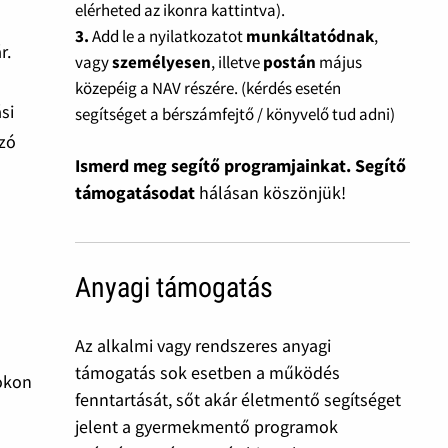
elérheted az ikonra kattintva).
3.
Add le a nyilatkozatot
munkáltatódnak
,
r.
vagy
személyesen
, illetve
postán
május
közepéig a NAV részére. (kérdés esetén
si
segítséget a bérszámfejtő / könyvelő tud adni)
ozó
Ismerd meg segítő programjainkat. Segítő
támogatásodat
hálásan köszönjük!
Anyagi támogatás
Az alkalmi vagy rendszeres anyagi
támogatás sok esetben a működés
tokon
fenntartását, sőt akár életmentő segítséget
jelent a gyermekmentő programok