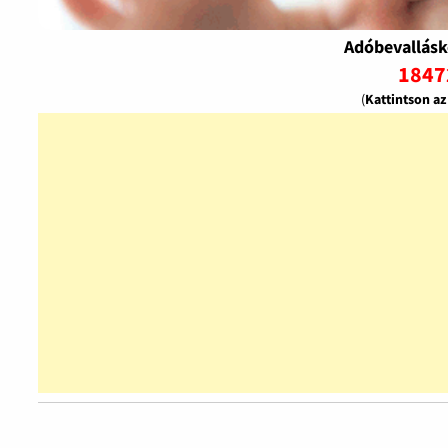
Adóbevallásk
1847
(
Kattintson a