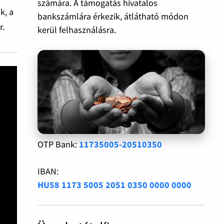
számára. A támogatás hivatalos
k, a
bankszámlára érkezik, átlátható módon
r.
kerül felhasználásra.
OTP Bank:
11735005-20510350
IBAN:
HU58 1173 5005 2051 0350 0000 0000