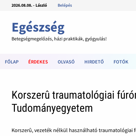
2026.08.08. - László
Belépés
Egészség
Betegségmegelőzés, házi praktikák, gyógyulás!
FŐLAP
ÉRDEKES
OLVASÓ
HIRDETŐ
FOTÓK
Korszerû traumatológiai fúró
Tudományegyetem
Korszerû, vezeték nélkül használható traumatológia