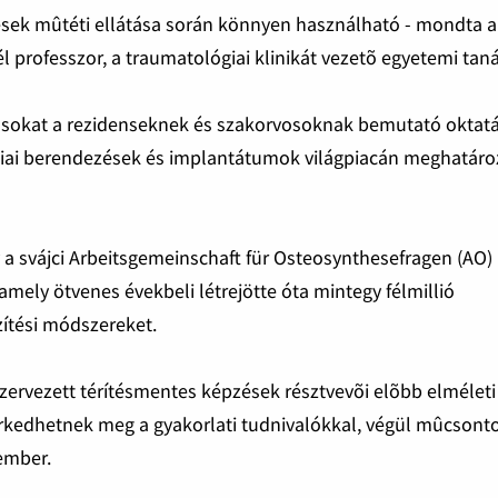
lések mûtéti ellátása során könnyen használható - mondta a
rofesszor, a traumatológiai klinikát vezetõ egyetemi taná
árásokat a rezidenseknek és szakorvosoknak bemutató oktatá
iai berendezések és implantátumok világpiacán meghatár
 a svájci Arbeitsgemeinschaft für Osteosynthesefragen (AO)
mely ötvenes évekbeli létrejötte óta mintegy félmillió
ítési módszereket.
szervezett térítésmentes képzések résztvevõi elõbb elméleti
erkedhetnek meg a gyakorlati tudnivalókkal, végül mûcson
kember.