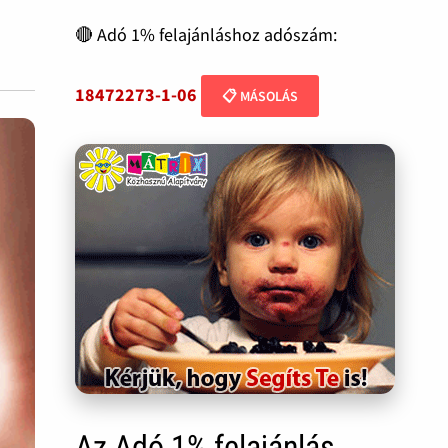
🔴 Adó 1% felajánláshoz adószám:
18472273-1-06
📋 MÁSOLÁS
Az Adó 1% felajánlás