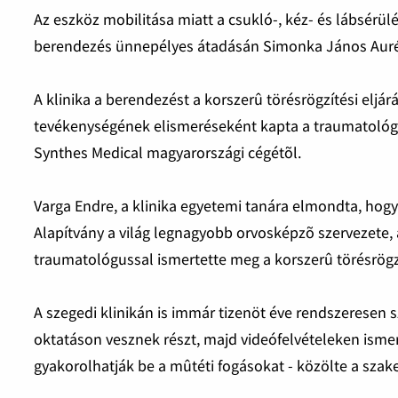
Az eszköz mobilitása miatt a csukló-, kéz- és lábsérü
berendezés ünnepélyes átadásán Simonka János Aurél p
A klinika a berendezést a korszerû törésrögzítési elj
tevékenységének elismeréseként kapta a traumatológ
Synthes Medical magyarországi cégétõl.
Varga Endre, a klinika egyetemi tanára elmondta, hogy
Alapítvány a világ legnagyobb orvosképzõ szervezete, a
traumatológussal ismertette meg a korszerû törésrögz
A szegedi klinikán is immár tizenöt éve rendszeresen 
oktatáson vesznek részt, majd videófelvételeken ism
gyakorolhatják be a mûtéti fogásokat - közölte a sza