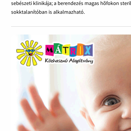
sebészeti klinikája; a berendezés magas hõfokon steri
sokktalanítóban is alkalmazható.