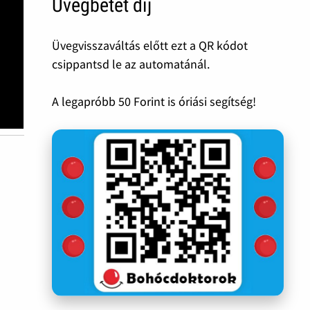
Üvegbetét díj
Üvegvisszaváltás előtt ezt a QR kódot
csippantsd le az automatánál.
A legapróbb 50 Forint is óriási segítség!