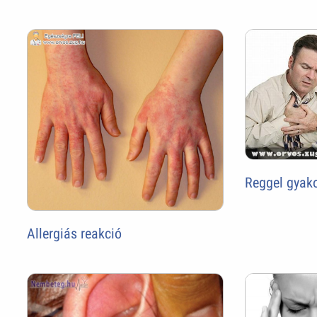
Reggel gyako
Allergiás reakció