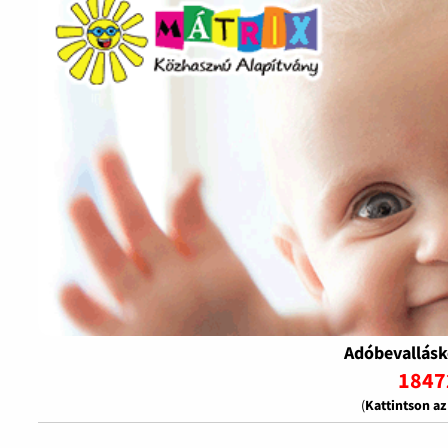
Adóbevallásk
1847
(
Kattintson a