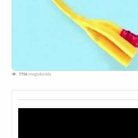
7756
megtekintés