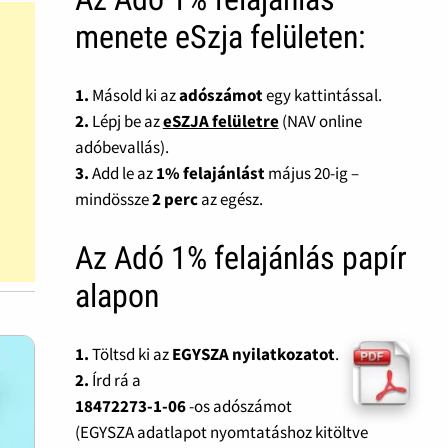
menete eSzja felületen:
1.
Másold ki az
adószámot
egy kattintással.
2.
Lépj be az
eSZJA felületre
(NAV online
adóbevallás).
3.
Add le az
1% felajánlást
május 20-ig –
mindössze
2 perc
az egész.
Az Adó 1% felajánlás papír
alapon
1.
Töltsd ki az
EGYSZA nyilatkozatot
.
2.
Írd rá a
18472273-1-06
-os adószámot
(EGYSZA adatlapot nyomtatáshoz kitöltve