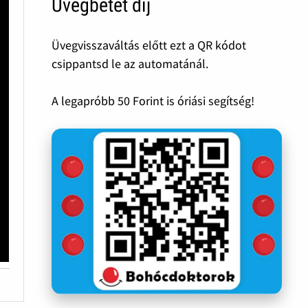
Üvegbetét díj
Üvegvisszaváltás előtt ezt a QR kódot
csippantsd le az automatánál.
A legapróbb 50 Forint is óriási segítség!