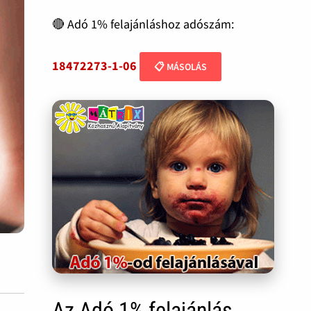
🔴 Adó 1% felajánláshoz adószám:
18472273-1-06
📋 MÁSOLÁS
Az Adó 1% felajánlás