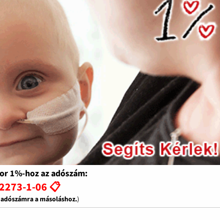
or 1%-hoz az adószám:
2273-1-06 📋
z adószámra a másoláshoz.
)