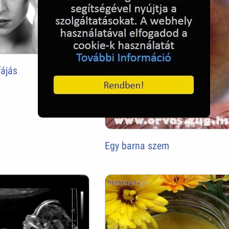
fájás
Egy barna szem