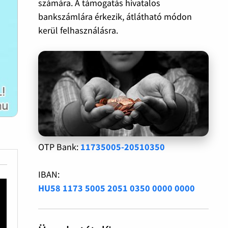
számára. A támogatás hivatalos
bankszámlára érkezik, átlátható módon
kerül felhasználásra.
OTP Bank:
11735005-20510350
IBAN:
HU58 1173 5005 2051 0350 0000 0000