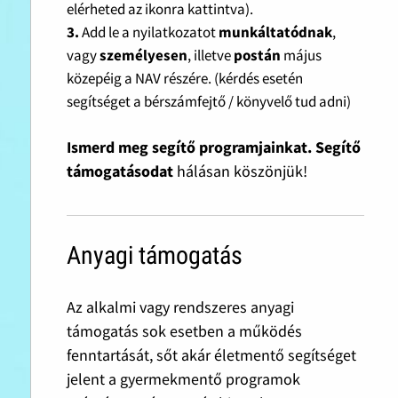
elérheted az ikonra kattintva).
3.
Add le a nyilatkozatot
munkáltatódnak
,
vagy
személyesen
, illetve
postán
május
közepéig a NAV részére. (kérdés esetén
segítséget a bérszámfejtő / könyvelő tud adni)
Ismerd meg segítő programjainkat. Segítő
támogatásodat
hálásan köszönjük!
Anyagi támogatás
Az alkalmi vagy rendszeres anyagi
támogatás sok esetben a működés
fenntartását, sőt akár életmentő segítséget
jelent a gyermekmentő programok