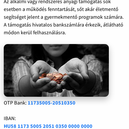
Az alkalmi vagy rendszeres anyagi támogatás sok
esetben a működés fenntartását, sőt akár életmentő
segítséget jelent a gyermekmentő programok számára.
A támogatás hivatalos bankszámlára érkezik, átlátható
módon kerül felhasználásra.
OTP Bank:
11735005-20510350
IBAN:
HU58 1173 5005 2051 0350 0000 0000