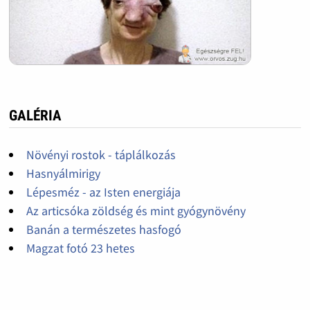
GALÉRIA
Növényi rostok - táplálkozás
Hasnyálmirigy
Lépesméz - az Isten energiája
Az articsóka zöldség és mint gyógynövény
Banán a természetes hasfogó
Magzat fotó 23 hetes