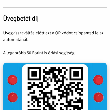
Üvegbetét díj
Üvegvisszaváltás előtt ezt a QR kódot csippantsd le az
automatánál.
A legapróbb 50 Forint is óriási segítség!