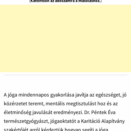
(
Kattintson az adószámra a másoláshoz.
)
A jóga mindennapos gyakorlása javítja az egészséget, jó
közérzetet teremt, mentális megtisztulást hoz és az
életminőség javulását eredményezi. Dr. Péntek Éva
természetgyógyászt, jógaoktatót a Karitáció Alapítvány
szakértőjét arról kérdeztük hogyan segíti a jóga