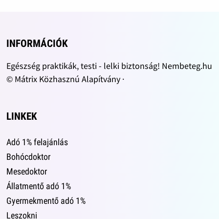
INFORMÁCIÓK
Egészség praktikák, testi - lelki biztonság! Nembeteg.hu
© Mátrix Közhasznú Alapítvány ·
LINKEK
Adó 1% felajánlás
Bohócdoktor
Mesedoktor
Állatmentő adó 1%
Gyermekmentő adó 1%
Leszokni