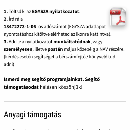
1.
Töltsd ki az
EGYSZA nyilatkozatot
.
2.
Írd rá a
18472273-1-06
-os adószámot (EGYSZA adatlapot
nyomtatáshoz kitöltve elérheted az ikonra kattintva).
3.
Add le a nyilatkozatot
munkáltatódnak
, vagy
személyesen
, illetve
postán
május közepéig a NAV részére.
(kérdés esetén segítséget a bérszámfejtő / könyvelő tud
adni)
Ismerd meg segítő programjainkat. Segítő
támogatásodat
hálásan köszönjük!
Anyagi támogatás