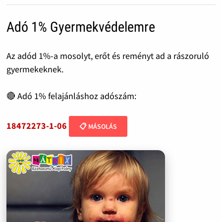
Adó 1% Gyermekvédelemre
Az adód 1%-a mosolyt, erőt és reményt ad a rászoruló
gyermekeknek.
🔴 Adó 1% felajánláshoz adószám:
18472273-1-06
📋 MÁSOLÁS