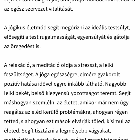
az egész szervezet vitalitását.
A jógikus életmód segít megőrizni az ideális testsúlyt,
elősegíti a test rugalmasságát, egyensúlyát és gátolja
az öregedést is.
A relaxáció, a meditáció oldja a stresszt, a lelki
feszültséget. A jóga egészségre, elmére gyakorolt
pozitív hatása idővel egyre inkább látható. Nagyobb
lelki békét, belső kiegyensúlyozottságot teremt. Segít
máshogyan szemlélni az életet, amikor már nem úgy
reagálsz az eléd kerülő problémákra, ahogyan régen
tetted, s ahogyan ezt mások elvárják tőled, kisimul az
életed. Segít tisztázni a legmélyebb vágyakat,
motivációkat, törekvéseket, ezáltal magabiztosságot,