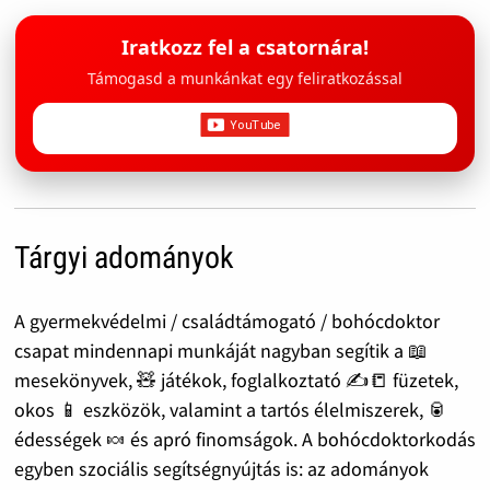
Iratkozz fel a csatornára!
Támogasd a munkánkat egy feliratkozással
Tárgyi adományok
A gyermekvédelmi / családtámogató / bohócdoktor
csapat mindennapi munkáját nagyban segítik a 📖
mesekönyvek, 🧸 játékok, foglalkoztató ✍️📒 füzetek,
okos 📱 eszközök, valamint a tartós élelmiszerek, 🥫
édességek 🍬 és apró finomságok. A bohócdoktorkodás
egyben szociális segítségnyújtás is: az adományok