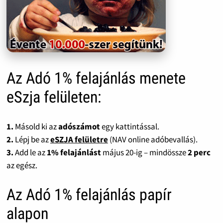
Az Adó 1% felajánlás menete
eSzja felületen:
1.
Másold ki az
adószámot
egy kattintással.
2.
Lépj be az
eSZJA felületre
(NAV online adóbevallás).
3.
Add le az
1% felajánlást
május 20-ig – mindössze
2 perc
az egész.
Az Adó 1% felajánlás papír
alapon