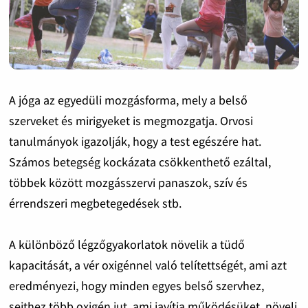
A jóga az egyedüli mozgásforma, mely a belső
szerveket és mirigyeket is megmozgatja. Orvosi
tanulmányok igazolják, hogy a test egészére hat.
Számos betegség kockázata csökkenthető ezáltal,
többek között mozgásszervi panaszok, szív és
érrendszeri megbetegedések stb.
A különböző légzőgyakorlatok növelik a tüdő
kapacitását, a vér oxigénnel való telítettségét, ami azt
eredményezi, hogy minden egyes belső szervhez,
sejthez több oxigén jut, ami javítja működésüket, növeli