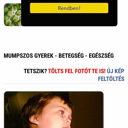
Articsóka
2023. Mar. 18.
MUMPSZOS GYEREK - BETEGSÉG - EGÉSZSÉG
TETSZIK?
TÖLTS FEL FOTÓT TE IS!
ÚJ KÉP
FELTÖLTÉS