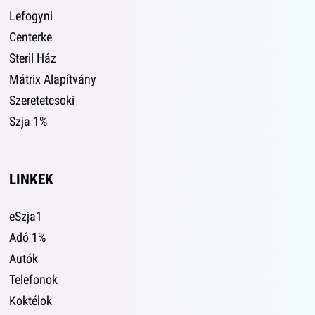
Lefogyni
Centerke
Steril Ház
Mátrix Alapítvány
Szeretetcsoki
Szja 1%
LINKEK
eSzja1
Adó 1%
Autók
Telefonok
Koktélok