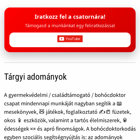
Iratkozz fel a csatornára!
Támogasd a munkánkat egy feliratkozással
Tárgyi adományok
A gyermekvédelmi / családtámogató / bohócdoktor
csapat mindennapi munkáját nagyban segítik a 📖
mesekönyvek, 🧸 játékok, foglalkoztató ✍️📒 füzetek,
okos 📱 eszközök, valamint a tartós élelmiszerek, 🥫
édességek 🍬 és apró finomságok. A bohócdoktorkodás
egyben szociális segítségnyújtás is: az adományok