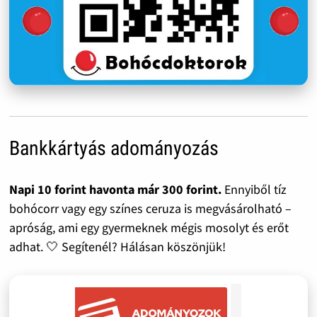
Bankkártyás adományozás
Napi 10 forint havonta már 300 forint.
Ennyiből tíz
bohócorr vagy egy színes ceruza is megvásárolható –
apróság, ami egy gyermeknek mégis mosolyt és erőt
adhat. 🤍 Segítenél? Hálásan köszönjük!