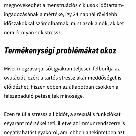
megnövekedhet a menstruációs ciklusok időtartam-
ingadozásának a mértéke, így 24 napnál rövidebb
időszakokkal számolhatnak, mint azok a nők, akiket
nem ér olyan sok stressz.
Termékenységi problémákat okoz
Mivel megzavarja, sőt gyakran teljesen felborítja az
ovulációt, ezért a tartós stressz akár meddőséget is
előidézhet, hiszen ebben az állapotban csökken a
felszabaduló petesejtek minősége.
Ezen felül a stressz a libidót, a szexuális funkciókat
egyaránt mérsékelheti, illetve az immunrendszerre is
negatív hatást gyakorol, ami ebben a tekintetben azt