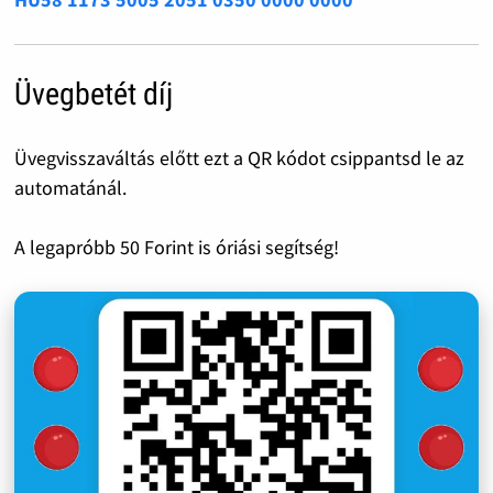
Üvegbetét díj
Üvegvisszaváltás előtt ezt a QR kódot csippantsd le az
automatánál.
A legapróbb 50 Forint is óriási segítség!