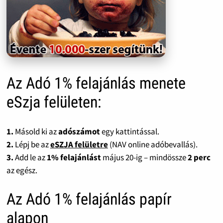
Az Adó 1% felajánlás menete
eSzja felületen:
1.
Másold ki az
adószámot
egy kattintással.
2.
Lépj be az
eSZJA felületre
(NAV online adóbevallás).
3.
Add le az
1% felajánlást
május 20-ig – mindössze
2 perc
az egész.
Az Adó 1% felajánlás papír
alapon