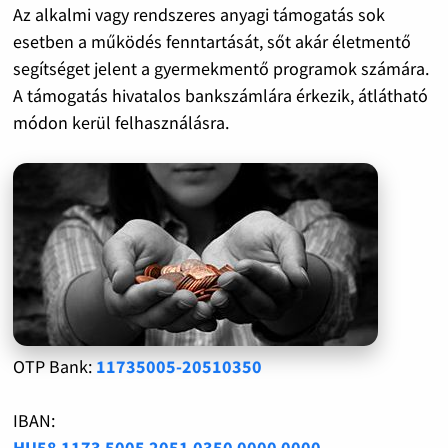
Az alkalmi vagy rendszeres anyagi támogatás sok
esetben a működés fenntartását, sőt akár életmentő
segítséget jelent a gyermekmentő programok számára.
A támogatás hivatalos bankszámlára érkezik, átlátható
módon kerül felhasználásra.
OTP Bank:
11735005-20510350
IBAN:
HU58 1173 5005 2051 0350 0000 0000