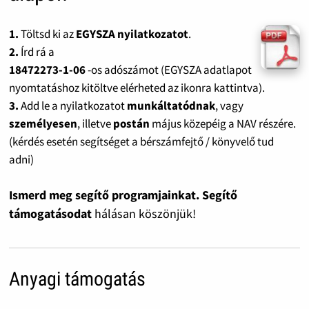
1.
Töltsd ki az
EGYSZA nyilatkozatot
.
2.
Írd rá a
18472273-1-06
-os adószámot (EGYSZA adatlapot
nyomtatáshoz kitöltve elérheted az ikonra kattintva).
3.
Add le a nyilatkozatot
munkáltatódnak
, vagy
személyesen
, illetve
postán
május közepéig a NAV részére.
(kérdés esetén segítséget a bérszámfejtő / könyvelő tud
adni)
Ismerd meg segítő programjainkat. Segítő
támogatásodat
hálásan köszönjük!
Anyagi támogatás