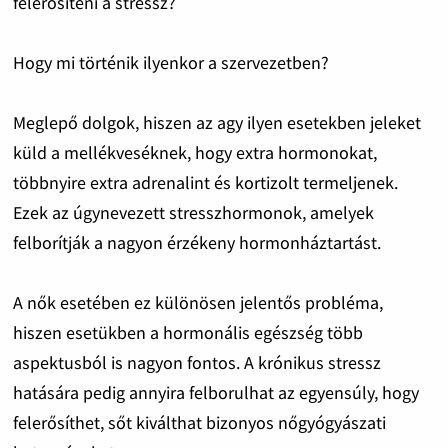
felerősíteni a stressz?
Hogy mi történik ilyenkor a szervezetben?
Meglepő dolgok, hiszen az agy ilyen esetekben jeleket
küld a mellékveséknek, hogy extra hormonokat,
többnyire extra adrenalint és kortizolt termeljenek.
Ezek az úgynevezett stresszhormonok, amelyek
felborítják a nagyon érzékeny hormonháztartást.
A nők esetében ez különösen jelentős probléma,
hiszen esetükben a hormonális egészség több
aspektusból is nagyon fontos. A krónikus stressz
hatására pedig annyira felborulhat az egyensúly, hogy
felerősíthet, sőt kiválthat bizonyos nőgyógyászati