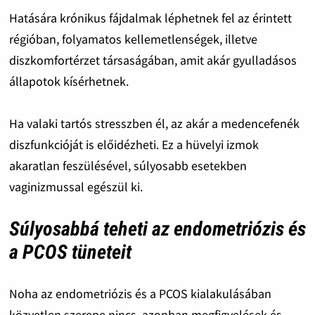
Hatására krónikus fájdalmak léphetnek fel az érintett
régióban, folyamatos kellemetlenségek, illetve
diszkomfortérzet társaságában, amit akár gyulladásos
állapotok kísérhetnek.
Ha valaki tartós stresszben él, az akár a medencefenék
diszfunkcióját is előidézheti. Ez a hüvelyi izmok
akaratlan feszülésével, súlyosabb esetekben
vaginizmussal egészül ki.
Súlyosabbá teheti az endometriózis és
a PCOS tüneteit
Noha az endometriózis és a PCOS kialakulásában
közvetlen szerepe nincs, azonban megfigyelések és