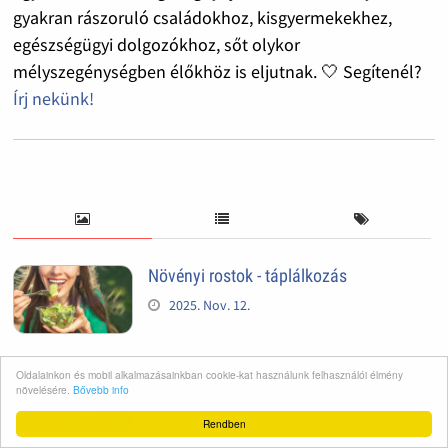
gyakran rászoruló családokhoz, kisgyermekekhez,
egészségügyi dolgozókhoz, sőt olykor
mélyszegénységben élőkhöz is eljutnak. 🤍 Segítenél?
Írj nekünk!
Növényi rostok - táplálkozás
2025. Nov. 12.
Hasnyálmirigy
Oldalainkon és mobil alkalmazásainkban cookie-kat használunk felhasználói élmény
növelésére.
Bővebb info
2025. Nov. 12.
Rendben