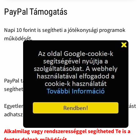
PayPal Támogatás
Napi 10 forint is segítheti a jótékonysági programok
működését.
PayPal támogatással gyorsan és biztonságosan
segítheted a Bohócdoktorok munkáját.
Egyetlen kattintással valódi mosolyt és lelki támogatást
adhatsz a gyermekeknek.
Alkalmilag vagy rendszerességgel segítheted Te is a
fontos dolgok működését.