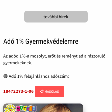
további hírek
Adó 1% Gyermekvédelemre
Az adód 1%-a mosolyt, erőt és reményt ad a rászoruló
gyermekeknek.
🔴 Adó 1% felajánláshoz adószám:
18472273-1-06
📋 MÁSOLÁS