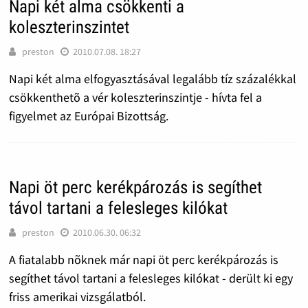
Napi két alma csökkenti a
koleszterinszintet
preston
2010.07.08. 18:27
Napi két alma elfogyasztásával legalább tíz százalékkal
csökkenthetõ a vér koleszterinszintje - hívta fel a
figyelmet az Európai Bizottság.
Napi öt perc kerékpározás is segíthet
távol tartani a felesleges kilókat
preston
2010.06.30. 06:32
A fiatalabb nõknek már napi öt perc kerékpározás is
segíthet távol tartani a felesleges kilókat - derült ki egy
friss amerikai vizsgálatból.