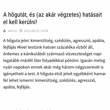
A hõgutát, és (az akár végzetes) hatásait
el kell kerülni!
admin
2011.06.23. 14:08
A hõguta jelei: kimerültség, szédülés, agresszió, apátia,
fejfájás Mivel testünk hatvan százaléka vízbõl áll,
érdemes a kánikulából származó vízveszteséget napi
legalább másfél liter folyadékkal pótolni. Igazán meleg
nyári napokon ennek akár még három-négyszeresét is
igényelheti a test. A hõguta elsõ jeleit egyébként hamar
fel lehet ismerni: kimerültség, szédülés, agresszió,
apátia, fejfájás.