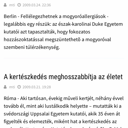
mti
2009.03.24. 22:36
Berlin - Fellélegezhetnek a mogyoróallergiások -
legalábbis egy részük: az észak-karolinai Duke Egyetem
kutatói azt tapasztalták, hogy fokozatos
hozzászoktatással megszüntethetõ a mogyoróval
szembeni túlérzékenység.
A kertészkedés meghosszabbítja az életet
mti
2009.03.21. 19:28
Róma - Aki tartósan, évekig mûveli kertjét, néhány évvel
tovább él, mint aki lustálkodik helyette – mutatták ki a
svédországi Uppsalai Egyetem kutatói, akik 35 éven át
figyelték és elemezték, miként hat a kertészkedés az