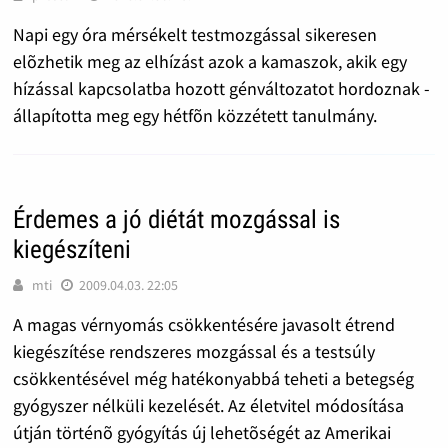
Napi egy óra mérsékelt testmozgással sikeresen
elõzhetik meg az elhízást azok a kamaszok, akik egy
hízással kapcsolatba hozott génváltozatot hordoznak -
állapította meg egy hétfõn közzétett tanulmány.
Érdemes a jó diétát mozgással is
kiegészíteni
mti
2009.04.03. 22:05
A magas vérnyomás csökkentésére javasolt étrend
kiegészítése rendszeres mozgással és a testsúly
csökkentésével még hatékonyabbá teheti a betegség
gyógyszer nélküli kezelését. Az életvitel módosítása
útján történõ gyógyítás új lehetõségét az Amerikai