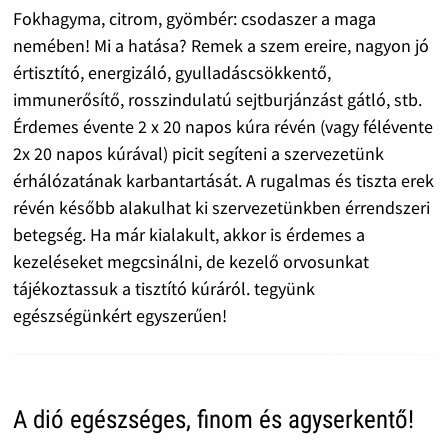
Fokhagyma, citrom, gyömbér: csodaszer a maga
nemében! Mi a hatása? Remek a szem ereire, nagyon jó
értisztító, energizáló, gyulladáscsökkentő,
immunerősítő, rosszindulatú sejtburjánzást gátló, stb.
Érdemes évente 2 x 20 napos kúra révén (vagy félévente
2x 20 napos kúrával) picit segíteni a szervezetünk
érhálózatának karbantartását. A rugalmas és tiszta erek
révén később alakulhat ki szervezetünkben érrendszeri
betegség. Ha már kialakult, akkor is érdemes a
kezeléseket megcsinálni, de kezelő orvosunkat
tájékoztassuk a tisztító kúráról. tegyünk
egészségünkért egyszerűen!
A dió egészséges, finom és agyserkentő!