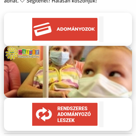
adhat. 🤍 Segítenél? Hálásan köszönjük!