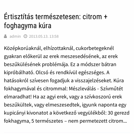
Értisztítás természetesen: citrom +
foghagyma kúra
admin
2013.05.13. 13:58
Középkorúaknál, elhízottaknál, cukorbetegeknél
gyakran előkerül az erek meszesedésének, az erek
beszűkülésének problémája. Ez a módszer bátran
kipróbálható. Olcsó és rendkívül egészséges. A
hatásokról szívesen fogadjuk a visszajelzéseket. Kúra
fokhagymával és citrommal: Mészleválás - Szívműtét
elmaradhat! Ha az agyi erek, vagy a szívkoszorú erek
beszűkültek, vagy elmeszesedtek, igyunk naponta egy
kupicányi kivonatot a következő vegyülékből: 30 gerezd
fokhagyma, 5 természetes – nem permetezett citrom...