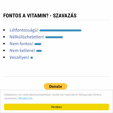
FONTOS A VITAMIN? - SZAVAZÁS
Létfontosságú!
Nélkülözhetetlen!
Nem fontos!
Nem kellene!
Veszélyes!
Oldalainkon és mobil alkalmazásainkban cookie-kat használunk felhasználói élmény
növelésére.
Bővebb info
Rendben