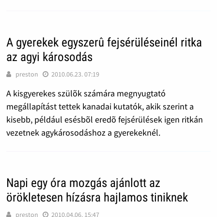
A gyerekek egyszerû fejsérüléseinél ritka
az agyi károsodás
preston
2010.06.23. 07:19
A kisgyerekes szülõk számára megnyugtató
megállapítást tettek kanadai kutatók, akik szerint a
kisebb, például esésbõl eredõ fejsérülések igen ritkán
vezetnek agykárosodáshoz a gyerekeknél.
Napi egy óra mozgás ajánlott az
örökletesen hízásra hajlamos tiniknek
preston
2010.04.06. 15:47