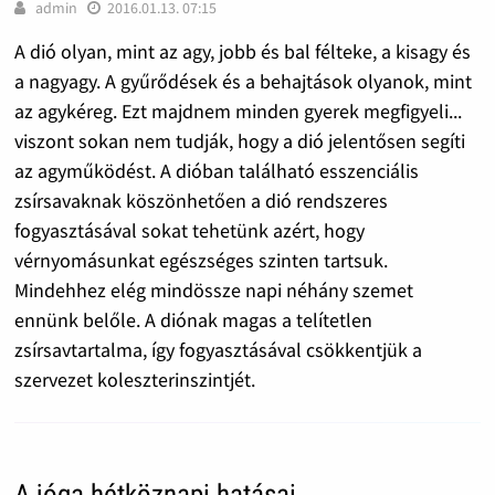
admin
2016.01.13. 07:15
A dió olyan, mint az agy, jobb és bal félteke, a kisagy és
a nagyagy. A gyűrődések és a behajtások olyanok, mint
az agykéreg. Ezt majdnem minden gyerek megfigyeli...
viszont sokan nem tudják, hogy a dió jelentősen segíti
az agyműködést. A dióban található esszenciális
zsírsavaknak köszönhetően a dió rendszeres
fogyasztásával sokat tehetünk azért, hogy
vérnyomásunkat egészséges szinten tartsuk.
Mindehhez elég mindössze napi néhány szemet
ennünk belőle. A diónak magas a telítetlen
zsírsavtartalma, így fogyasztásával csökkentjük a
szervezet koleszterinszintjét.
A jóga hétköznapi hatásai