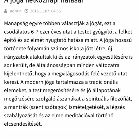
admin
2015.11.07. 04:55
Manapság egyre többen választják a jógát, ezt a
csodálatos 6-7 ezer éves utat a testet gyógyító, a lelket
építő és az elmét nyugtató hatása miatt. A jóga hosszú
története folyamán számos iskola jött létre, új
irányzatok alakultak ki és az irányzatok egyesülésére is
sor került, de általánosságban minden változatra
kijelenthető, hogy a megvilágosodás felé vezető utat
keresi. A modern jóga tartalmazza a tradicionális
elemeket, a test megerősítésére és jó állapotának
megőrzésére szolgáló ászanákat a spirituális filozófiát,
a mantrák (szent szótagok) ismételgetését, a légzés
szabályozását és az elme meditációval történő
elcsendesítését.