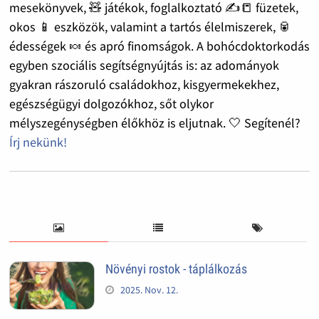
mesekönyvek, 🧸 játékok, foglalkoztató ✍️📒 füzetek,
okos 📱 eszközök, valamint a tartós élelmiszerek, 🥫
édességek 🍬 és apró finomságok. A bohócdoktorkodás
egyben szociális segítségnyújtás is: az adományok
gyakran rászoruló családokhoz, kisgyermekekhez,
egészségügyi dolgozókhoz, sőt olykor
mélyszegénységben élőkhöz is eljutnak. 🤍 Segítenél?
Írj nekünk!
Növényi rostok - táplálkozás
2025. Nov. 12.