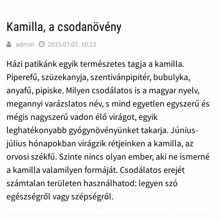
Kamilla, a csodanövény
admin
2015.07.07. 10:13
Házi patikánk egyik természetes tagja a kamilla.
Piperefű, szüzekanyja, szentivánpipitér, bubulyka,
anyafű, pipiske. Milyen csodálatos is a magyar nyelv,
megannyi varázslatos név, s mind egyetlen egyszerű és
mégis nagyszerű vadon élő virágot, egyik
leghatékonyabb gyógynövényünket takarja. Június-
július hónapokban virágzik rétjeinken a kamilla, az
orvosi székfű. Szinte nincs olyan ember, aki ne ismerné
a kamilla valamilyen formáját. Csodálatos erejét
számtalan területen használhatod: legyen szó
egészségről vagy szépségről.