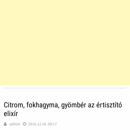
Citrom, fokhagyma, gyömbér az értisztító
elixír
admin
2016.12.16. 08:17