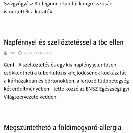
Szívgyógyász Kollégium orlandói kongresszusán
ismertették a kutatók.
Napfénnyel és szellõztetéssel a tbc ellen
mti
2009.03.24. 23:07
Genf - A szellõztetés és egy kis napfény jelentõsen
csökkentheti a tuberkulózis kifejlõdésének kockázatát
a kórházakban és börtönökben, a fertõzõ tüdõbetegség
két erõdítményében - tette közzé az ENSZ Egészségügyi
Világszervezete kedden.
Megszüntethetõ a földimogyoró-allergia