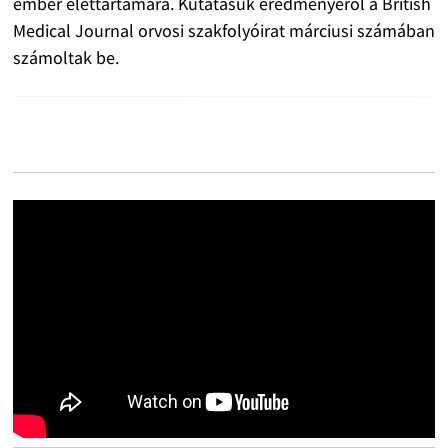
ember élettartamára. Kutatásuk eredményérõl a British
Medical Journal orvosi szakfolyóirat márciusi számában
számoltak be.