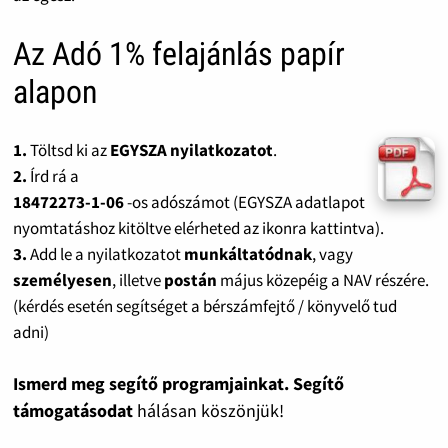
Az Adó 1% felajánlás papír
alapon
1.
Töltsd ki az
EGYSZA nyilatkozatot
.
2.
Írd rá a
18472273-1-06
-os adószámot (EGYSZA adatlapot
nyomtatáshoz kitöltve elérheted az ikonra kattintva).
3.
Add le a nyilatkozatot
munkáltatódnak
, vagy
személyesen
, illetve
postán
május közepéig a NAV részére.
(kérdés esetén segítséget a bérszámfejtő / könyvelő tud
adni)
Ismerd meg segítő programjainkat. Segítő
támogatásodat
hálásan köszönjük!