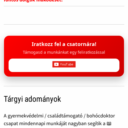
Iratkozz fel a csatornára!
Támogasd a munkánkat egy feliratkozással
Tárgyi adományok
A gyermekvédelmi / családtámogató / bohócdoktor
csapat mindennapi munkáját nagyban segítik a 📖