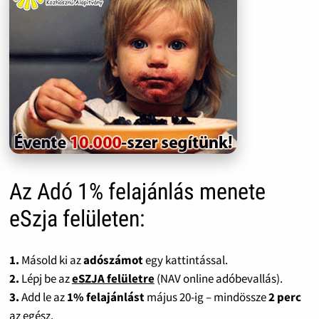
Az Adó 1% felajánlás menete
eSzja felületen:
1.
Másold ki az
adószámot
egy kattintással.
2.
Lépj be az
eSZJA felületre
(NAV online adóbevallás).
3.
Add le az
1% felajánlást
május 20-ig – mindössze
2 perc
az egész.