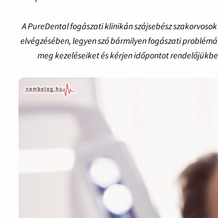
A PureDental fogászati klinikán szájsebész szakorvoso
elvégzésében, legyen szó bármilyen fogászati problémáró
meg kezeléseiket és kérjen időpontot rendelőjükbe 