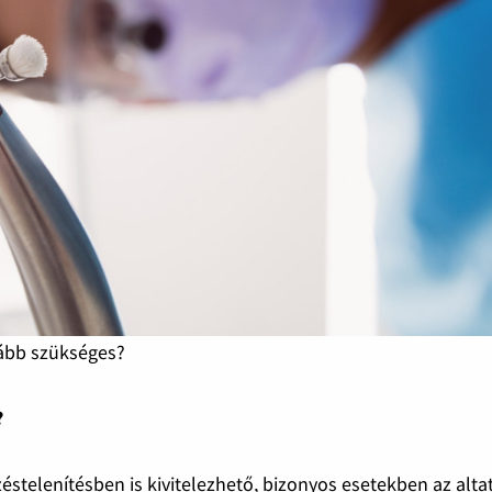
kább szükséges?
?
éstelenítésben is kivitelezhető, bizonyos esetekben az alta