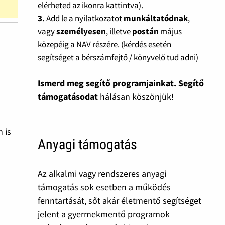
elérheted az ikonra kattintva).
3.
Add le a nyilatkozatot
munkáltatódnak
,
vagy
személyesen
, illetve
postán
május
közepéig a NAV részére. (kérdés esetén
segítséget a bérszámfejtő / könyvelő tud adni)
Ismerd meg segítő programjainkat. Segítő
támogatásodat
hálásan köszönjük!
 is
Anyagi támogatás
Az alkalmi vagy rendszeres anyagi
támogatás sok esetben a működés
fenntartását, sőt akár életmentő segítséget
jelent a gyermekmentő programok