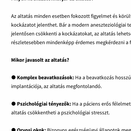
Az altatás minden esetben fokozott figyelmet és körü
kockázatot jelenthet. Bár a modern aneszteziológiai t
jelentősen csökkenti a kockázatokat, az altatás lehet
részletesebben mindenképp érdemes megkérdezni a fo
Mikor javasolt az altatás?
● Komplex beavatkozások:
Ha a beavatkozás hosszú id
implantációja, az altatás megfontolandó.
● Pszichológiai tényezők:
Ha a páciens erős félelmet 
altatás csökkentheti a pszichológiai stresszt.
● Orvosi okok:
Bizonyos egészségügyi állapotok megne