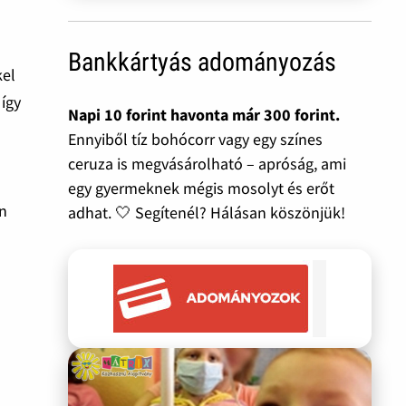
Bankkártyás adományozás
kel
 így
Napi 10 forint havonta már 300 forint.
Ennyiből tíz bohócorr vagy egy színes
ceruza is megvásárolható – apróság, ami
egy gyermeknek mégis mosolyt és erőt
en
adhat. 🤍 Segítenél? Hálásan köszönjük!