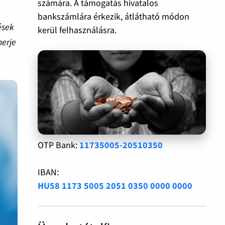
számára. A támogatás hivatalos
bankszámlára érkezik, átlátható módon
ések
kerül felhasználásra.
merje
OTP Bank:
11735005-20510350
IBAN:
HU58 1173 5005 2051 0350 0000 0000