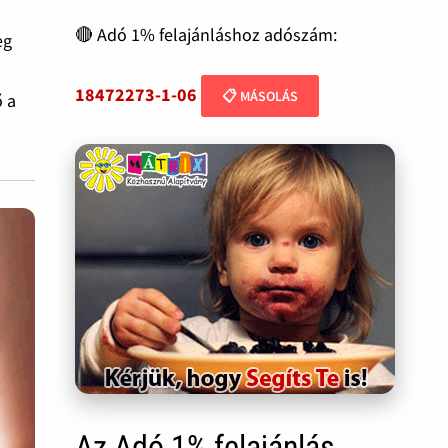
🔴 Adó 1% felajánláshoz adószám:
eg
18472273-1-06
📋 MÁSOLÁS
ő a
Az Adó 1% felajánlás