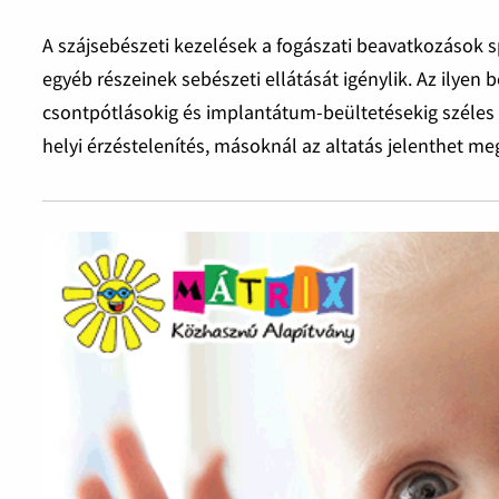
A szájsebészeti kezelések a fogászati beavatkozások sp
egyéb részeinek sebészeti ellátását igénylik. Az ilye
csontpótlásokig és implantátum-beültetésekig széles
helyi érzéstelenítés, másoknál az altatás jelenthet m