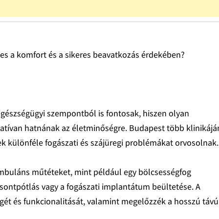
ges a komfort és a sikeres beavatkozás érdekében?
egészségügyi szempontból is fontosak, hiszen olyan
ívan hatnának az életminőségre. Budapest több klinikáján
k különféle fogászati és szájüregi problémákat orvosolnak.
mbuláns műtéteket, mint például egy bölcsességfog
a csontpótlás vagy a fogászati implantátum beültetése. A
égét és funkcionalitását, valamint megelőzzék a hosszú távú