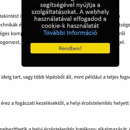
ltekintést igényel, hiszen egyes pácienseknél magasabb
echnikák és a szájsebészeti rendelők korszerű felszereltség
séges komplikációkkal vagy mellékhatásokkal járhat. Erről
gorvost, hogy tisztábban legyünk minden eshetőséggel.
eig tart, vagy több lépésből áll, mint például a teljes fogs
érez a fogászati kezelésektől, a helyi érzéstelenítés helyett
hezíthetik a helyi érzéstelenítés hatékony alkalmazását, 