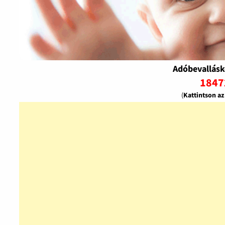
Adóbevallásk
1847
(
Kattintson a