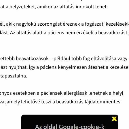
at a helyzeteket, amikor az altatás indokolt lehet:
l, akik nagyfokú szorongást éreznek a fogászati kezelések
st. Az altatás alatt a páciens nem érzékeli a beavatkozást,
ttebb beavatkozások – például több fog eltávolítása vagy
st nyújthat. Így a páciens kényelmesen áteshet a kezelés
 tapasztalna.
nyos esetekben a páciensek allergiásak lehetnek a helyi
atíva, amely lehetővé teszi a beavatkozás fájdalommentes