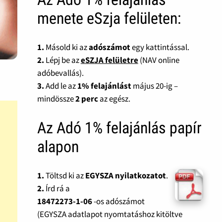
menete eSzja felületen:
1.
Másold ki az
adószámot
egy kattintással.
2.
Lépj be az
eSZJA felületre
(NAV online
adóbevallás).
3.
Add le az
1% felajánlást
május 20-ig –
mindössze
2 perc
az egész.
Az Adó 1% felajánlás papír
alapon
1.
Töltsd ki az
EGYSZA nyilatkozatot
.
2.
Írd rá a
18472273-1-06
-os adószámot
(EGYSZA adatlapot nyomtatáshoz kitöltve