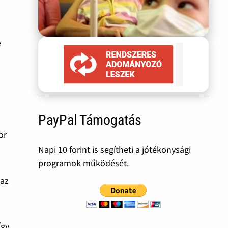
e
PayPal Támogatás
or
Napi 10 forint is segítheti a jótékonysági
programok működését.
 az
így