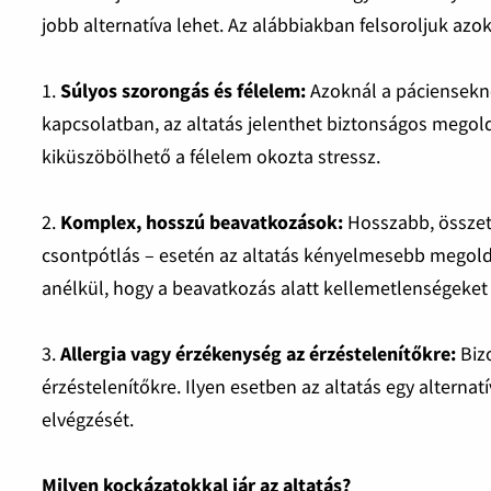
jobb alternatíva lehet. Az alábbiakban felsoroljuk azok
1.
Súlyos szorongás és félelem:
Azoknál a páciensekné
kapcsolatban, az altatás jelenthet biztonságos megoldá
kiküszöbölhető a félelem okozta stressz.
2.
Komplex, hosszú beavatkozások:
Hosszabb, összete
csontpótlás – esetén az altatás kényelmesebb megoldá
anélkül, hogy a beavatkozás alatt kellemetlenségeket
3.
Allergia vagy érzékenység az érzéstelenítőkre:
Bizo
érzéstelenítőkre. Ilyen esetben az altatás egy altern
elvégzését.
Milyen kockázatokkal jár az altatás?