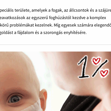
eciális területe, amelyek a fogak, az állcsontok és a szájür
n beavatkozások az egyszerű foghúzástól kezdve a komplex
 körű problémákat kezelnek. Míg egyesek számára elegend
egoldást a fájdalom és a szorongás enyhítésére.