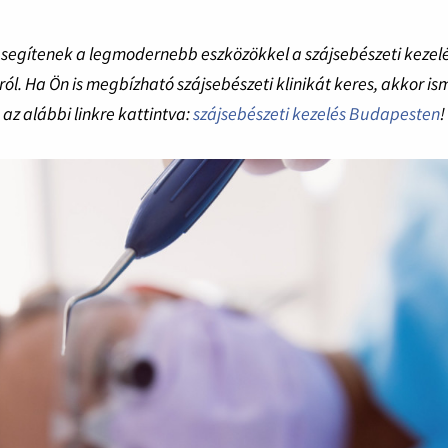
k segítenek a legmodernebb eszközökkel a szájsebészeti kezel
l. Ha Ön is megbízható szájsebészeti klinikát keres, akkor is
az alábbi linkre kattintva:
szájsebészeti kezelés Budapesten
!