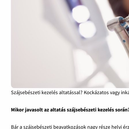
Szájsebészeti kezelés altatással? Kockázatos vagy in
Mikor javasolt az altatás szájsebészeti kezelés során
Bár a szájsebészeti beavatkozások nagy része helyi érz