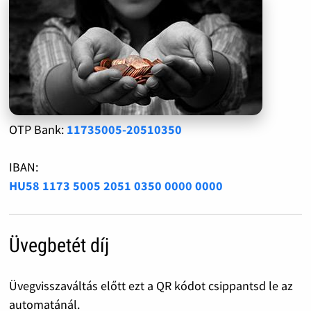
OTP Bank:
11735005-20510350
IBAN:
HU58 1173 5005 2051 0350 0000 0000
Üvegbetét díj
Üvegvisszaváltás előtt ezt a QR kódot csippantsd le az
automatánál.