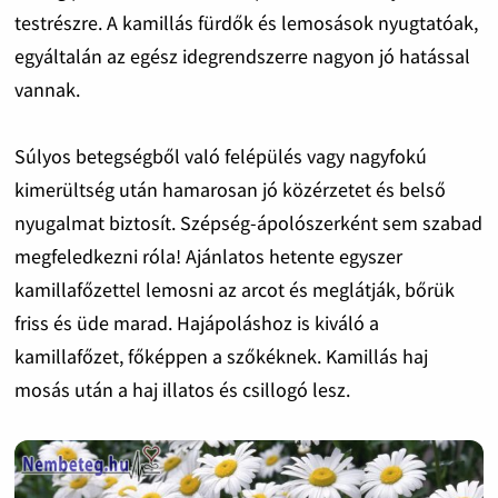
testrészre. A kamillás fürdők és lemosások nyugtatóak,
egyáltalán az egész idegrendszerre nagyon jó hatással
vannak.
Súlyos betegségből való felépülés vagy nagyfokú
kimerültség után hamarosan jó közérzetet és belső
nyugalmat biztosít. Szépség-ápolószerként sem szabad
megfeledkezni róla! Ajánlatos hetente egyszer
kamillafőzettel lemosni az arcot és meglátják, bőrük
friss és üde marad. Hajápoláshoz is kiváló a
kamillafőzet, főképpen a szőkéknek. Kamillás haj
mosás után a haj illatos és csillogó lesz.