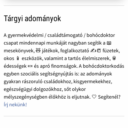
Tárgyi adományok
A gyermekvédelmi / családtámogató / bohócdoktor
csapat mindennapi munkáját nagyban segítik a 📖
mesekönyvek, 🧸 játékok, foglalkoztató ✍️📒 füzetek,
okos 📱 eszközök, valamint a tartós élelmiszerek, 🥫
édességek 🍬 és apró finomságok. A bohócdoktorkodás
egyben szociális segítségnyújtás is: az adományok
gyakran rászoruló családokhoz, kisgyermekekhez,
egészségügyi dolgozókhoz, sőt olykor
mélyszegénységben élőkhöz is eljutnak. 🤍 Segítenél?
Írj nekünk!