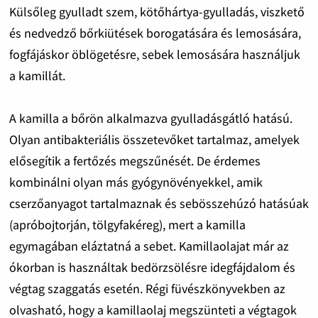
Külsőleg gyulladt szem, kötőhártya-gyulladás, viszkető
és nedvedző bőrkiütések borogatására és lemosására,
fogfájáskor öblögetésre, sebek lemosására használjuk
a kamillát.
A kamilla a bőrön alkalmazva gyulladásgátló hatású.
Olyan antibakteriális összetevőket tartalmaz, amelyek
elősegítik a fertőzés megszűnését. De érdemes
kombinálni olyan más gyógynövényekkel, amik
cserzőanyagot tartalmaznak és sebösszehúzó hatásúak
(apróbojtorján, tölgyfakéreg), mert a kamilla
egymagában eláztatná a sebet. Kamillaolajat már az
ókorban is használtak bedörzsölésre idegfájdalom és
végtag szaggatás esetén. Régi füvészkönyvekben az
olvasható, hogy a kamillaolaj megszünteti a végtagok