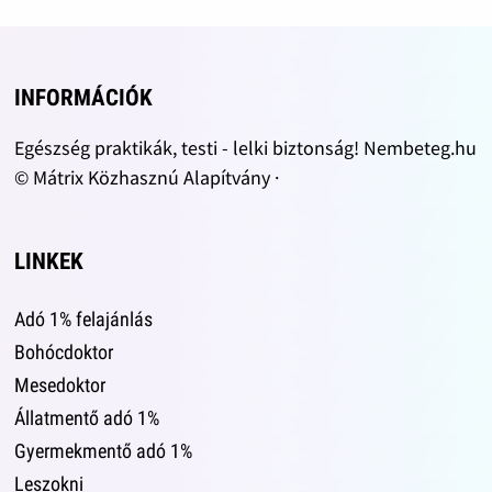
INFORMÁCIÓK
Egészség praktikák, testi - lelki biztonság! Nembeteg.hu
© Mátrix Közhasznú Alapítvány ·
LINKEK
Adó 1% felajánlás
Bohócdoktor
Mesedoktor
Állatmentő adó 1%
Gyermekmentő adó 1%
Leszokni