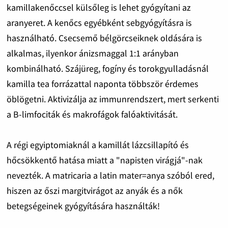
kamillakenőccsel külsőleg is lehet gyógyítani az
aranyeret. A kenőcs egyébként sebgyógyításra is
használható. Csecsemő bélgörcseiknek oldására is
alkalmas, ilyenkor ánizsmaggal 1:1 arányban
kombinálható. Szájüreg, fogíny és torokgyulladásnál
kamilla tea forrázattal naponta többször érdemes
öblögetni. Aktivizálja az immunrendszert, mert serkenti
a B-limfociták és makrofágok falóaktivitását.
A régi egyiptomiaknál a kamillát lázcsillapító és
hőcsökkentő hatása miatt a "napisten virágjá"-nak
nevezték. A matricaria a latin mater=anya szóból ered,
hiszen az őszi margitvirágot az anyák és a nők
betegségeinek gyógyítására használták!