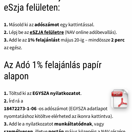
eSzja felületen:
1.
Másold ki az
adószámot
egy kattintással.
2.
Lépj be az
eSZJA felületre
(NAV online adóbevallás).
3.
Add le az
1% felajánlást
május 20-ig – mindössze
2 perc
az egész.
Az Adó 1% felajánlás papír
alapon
1.
Töltsd ki az
EGYSZA nyilatkozatot
.
2.
Írd rá a
18472273-1-06
-os adószámot (EGYSZA adatlapot
nyomtatáshoz kitöltve elérheted az ikonra kattintva).
3.
Add le a nyilatkozatot
munkáltatódnak
, vagy
személyesen
, illetve
postán
május közepéig a NAV részére.