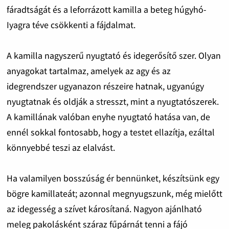
fáradtságát és a leforrázott kamilla a beteg húgyhó­
Iyagra téve csökkenti a fájdalmat.
A kamilla nagyszerű nyugtató és idegerősítő szer. Olyan
anyagokat tartalmaz, amelyek az agy és az
idegrendszer ugyanazon részeire hatnak, ugyanúgy
nyugtatnak és oldják a stresszt, mint a nyugtatószerek.
A kamillának valóban enyhe nyugtató hatása van, de
ennél sokkal fontosabb, hogy a testet ellazítja, ezáltal
könnyebbé teszi az elalvást.
Ha valamilyen bosszúság ér bennünket, készítsünk egy
bögre kamillateát; azonnal megnyugszunk, még mielőtt
az idegesség a szívet károsítaná. Nagyon ajánlható
meleg pakolásként száraz fűpárnát tenni a fájó