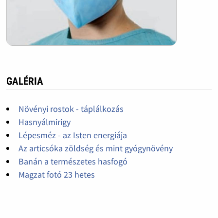
GALÉRIA
Növényi rostok - táplálkozás
Hasnyálmirigy
Lépesméz - az Isten energiája
Az articsóka zöldség és mint gyógynövény
Banán a természetes hasfogó
Magzat fotó 23 hetes