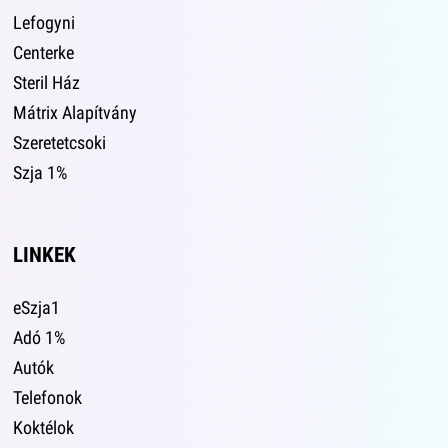
Lefogyni
Centerke
Steril Ház
Mátrix Alapítvány
Szeretetcsoki
Szja 1%
LINKEK
eSzja1
Adó 1%
Autók
Telefonok
Koktélok