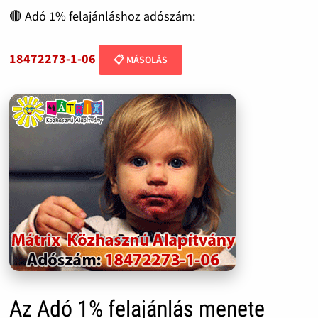
🔴 Adó 1% felajánláshoz adószám:
18472273-1-06
📋 MÁSOLÁS
Az Adó 1% felajánlás menete