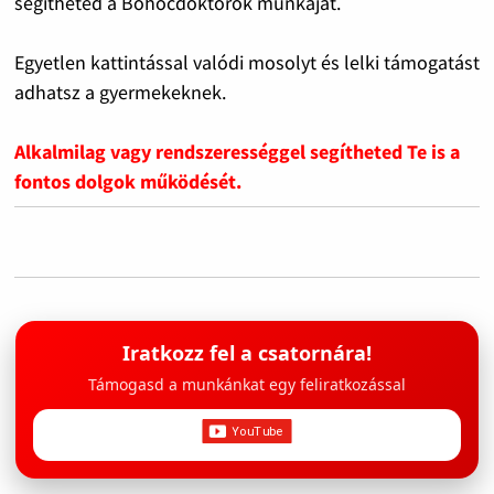
segítheted a Bohócdoktorok munkáját.
Egyetlen kattintással valódi mosolyt és lelki támogatást
adhatsz a gyermekeknek.
Alkalmilag vagy rendszerességgel segítheted Te is a
fontos dolgok működését.
Iratkozz fel a csatornára!
Támogasd a munkánkat egy feliratkozással