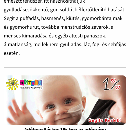
emésztőrendszer. Itt hasznosíthatjuk
gyulladáscsökkentő, görcsoldó, bélfertőtlenítő hatását.
Segít a puffadás, hasmenés, kiütés, gyomor­bántalmak
és gyomorhurut, továbbá menstruációs zavarok, a
menses kimaradása és egyéb altesti panaszok,
álmatlanság, mellékhere-gyulladás, láz, fog- és sebfájás
esetén.
Adóbevalláskor 1%-hoz az adószám: