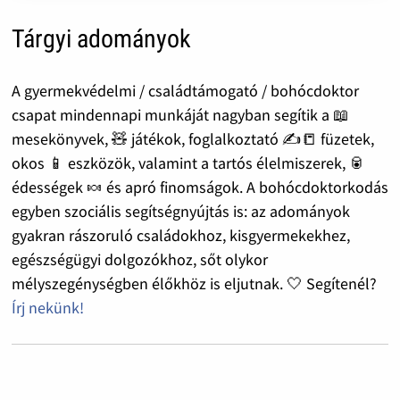
Tárgyi adományok
A gyermekvédelmi / családtámogató / bohócdoktor
csapat mindennapi munkáját nagyban segítik a 📖
mesekönyvek, 🧸 játékok, foglalkoztató ✍️📒 füzetek,
okos 📱 eszközök, valamint a tartós élelmiszerek, 🥫
édességek 🍬 és apró finomságok. A bohócdoktorkodás
egyben szociális segítségnyújtás is: az adományok
gyakran rászoruló családokhoz, kisgyermekekhez,
egészségügyi dolgozókhoz, sőt olykor
mélyszegénységben élőkhöz is eljutnak. 🤍 Segítenél?
Írj nekünk!