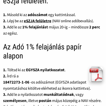
eSzja felületen:
1.
Másold ki az
adószámot
egy kattintással.
2.
Lépj be az
eSZJA felületre
(NAV online adóbevallás).
3.
Add le az
1% felajánlást
május 20-ig – mindössze
2 perc
az egész.
Az Adó 1% felajánlás papír
alapon
1.
Töltsd ki az
EGYSZA nyilatkozatot
.
2.
Írd rá a
18472273-1-06
-os adószámot (EGYSZA adatlapot
nyomtatáshoz kitöltve elérheted az ikonra kattintva).
3.
Add le a nyilatkozatot
munkáltatódnak
, vagy
személyesen
, illetve
postán
május közepéig a NAV részére.