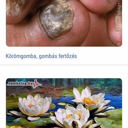
Körömgomba, gombás fertőzés