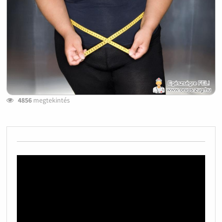
4856
megtekintés