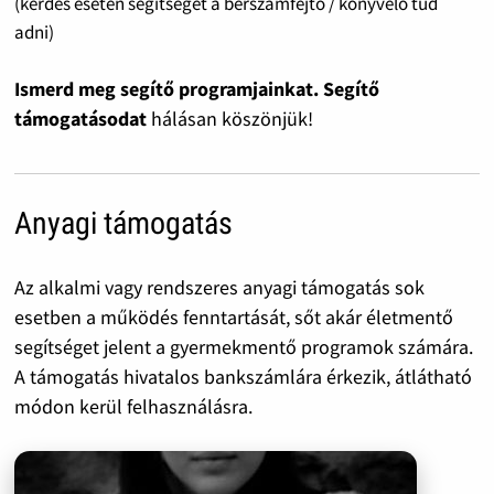
(kérdés esetén segítséget a bérszámfejtő / könyvelő tud
adni)
Ismerd meg segítő programjainkat. Segítő
támogatásodat
hálásan köszönjük!
Anyagi támogatás
Az alkalmi vagy rendszeres anyagi támogatás sok
esetben a működés fenntartását, sőt akár életmentő
segítséget jelent a gyermekmentő programok számára.
A támogatás hivatalos bankszámlára érkezik, átlátható
módon kerül felhasználásra.