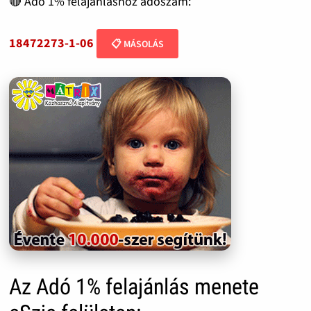
🔴 Adó 1% felajánláshoz adószám:
18472273-1-06
📋 MÁSOLÁS
Az Adó 1% felajánlás menete