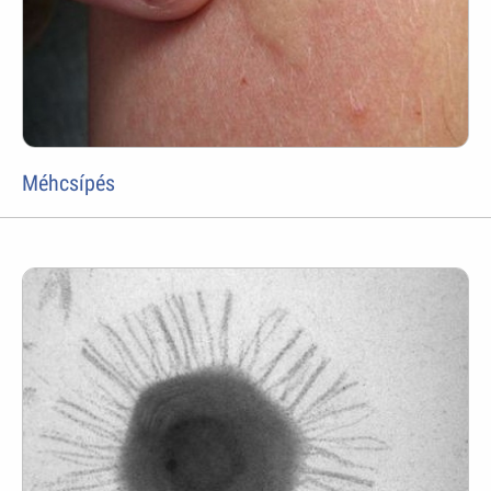
Méhcsípés