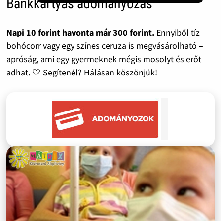
Bankkártyás adományozás
Napi 10 forint havonta már 300 forint.
Ennyiből tíz
bohócorr vagy egy színes ceruza is megvásárolható –
apróság, ami egy gyermeknek mégis mosolyt és erőt
adhat. 🤍 Segítenél? Hálásan köszönjük!