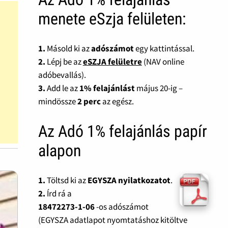
menete eSzja felületen:
1.
Másold ki az
adószámot
egy kattintással.
2.
Lépj be az
eSZJA felületre
(NAV online
adóbevallás).
3.
Add le az
1% felajánlást
május 20-ig –
mindössze
2 perc
az egész.
Az Adó 1% felajánlás papír
alapon
1.
Töltsd ki az
EGYSZA nyilatkozatot
.
2.
Írd rá a
18472273-1-06
-os adószámot
(EGYSZA adatlapot nyomtatáshoz kitöltve