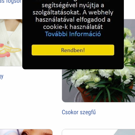
as fogsor
Császármetszés
gy
Csokor szegfű