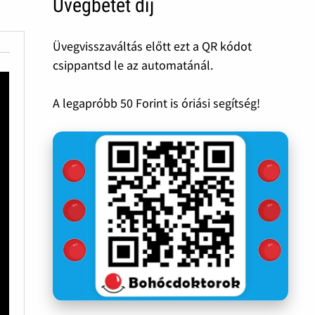
Üvegbetét díj
Üvegvisszaváltás előtt ezt a QR kódot
csippantsd le az automatánál.
A legapróbb 50 Forint is óriási segítség!