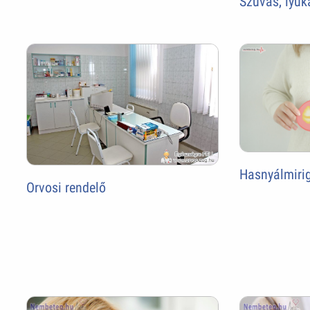
Szuvas, lyuk
Hasnyálmiri
Orvosi rendelő