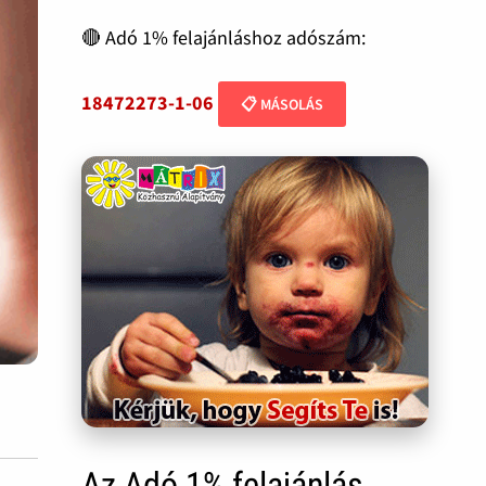
🔴 Adó 1% felajánláshoz adószám:
18472273-1-06
📋 MÁSOLÁS
Az Adó 1% felajánlás