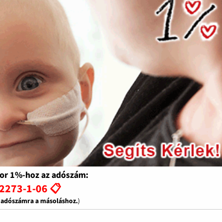
or 1%-hoz az adószám:
2273-1-06 📋
z adószámra a másoláshoz.
)