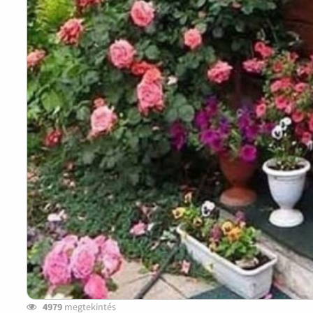
4979
megtekintés