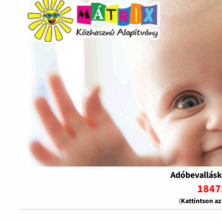
Adóbevallásk
1847
(
Kattintson a