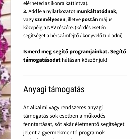
elérheted az ikonra kattintva).
3.
Add le a nyilatkozatot
munkáltatódnak
,
vagy
személyesen
, illetve
postán
május
közepéig a NAV részére. (kérdés esetén
segítséget a bérszámfejtő / könyvelő tud adni)
Ismerd meg segítő programjainkat. Segítő
támogatásodat
hálásan köszönjük!
Anyagi támogatás
Az alkalmi vagy rendszeres anyagi
támogatás sok esetben a működés
fenntartását, sőt akár életmentő segítséget
jelent a gyermekmentő programok