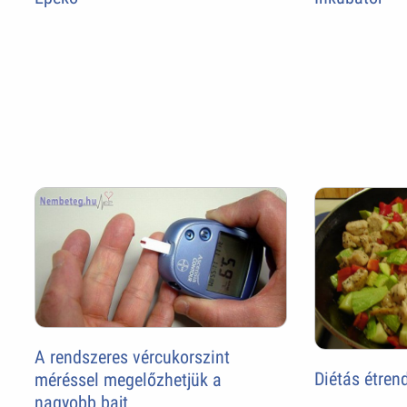
A rendszeres vércukorszint
Diétás étren
méréssel megelőzhetjük a
nagyobb bajt