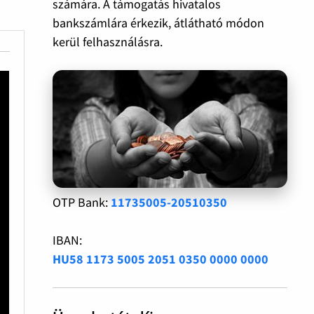
számára. A támogatás hivatalos
bankszámlára érkezik, átlátható módon
kerül felhasználásra.
OTP Bank:
11735005-20510350
IBAN:
HU58 1173 5005 2051 0350 0000 0000