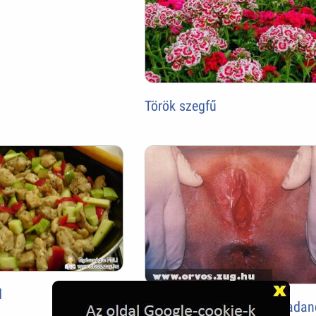
Török szegfű
d
Nemiszervi herpesz - marada