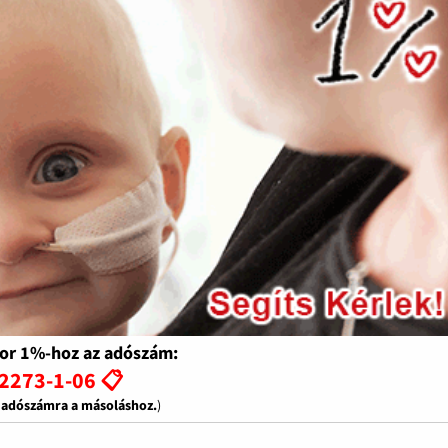
or 1%-hoz az adószám:
2273-1-06 📋
z adószámra a másoláshoz.
)