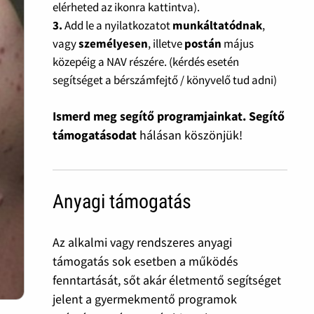
elérheted az ikonra kattintva).
3.
Add le a nyilatkozatot
munkáltatódnak
,
vagy
személyesen
, illetve
postán
május
közepéig a NAV részére. (kérdés esetén
segítséget a bérszámfejtő / könyvelő tud adni)
Ismerd meg segítő programjainkat. Segítő
támogatásodat
hálásan köszönjük!
Anyagi támogatás
Az alkalmi vagy rendszeres anyagi
támogatás sok esetben a működés
fenntartását, sőt akár életmentő segítséget
jelent a gyermekmentő programok