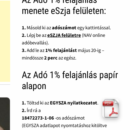
menete eSzja felületen:
1.
Másold ki az
adószámot
egy kattintással.
2.
Lépj be az
eSZJA felületre
(NAV online
adóbevallás).
3.
Add le az
1% felajánlást
május 20-ig –
mindössze
2 perc
az egész.
Az Adó 1% felajánlás papír
alapon
1.
Töltsd ki az
EGYSZA nyilatkozatot
.
2.
Írd rá a
18472273-1-06
-os adószámot
(EGYSZA adatlapot nyomtatáshoz kitöltve