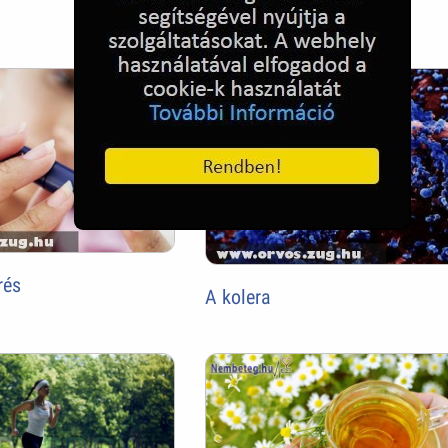
vírus!
rés
A kolera