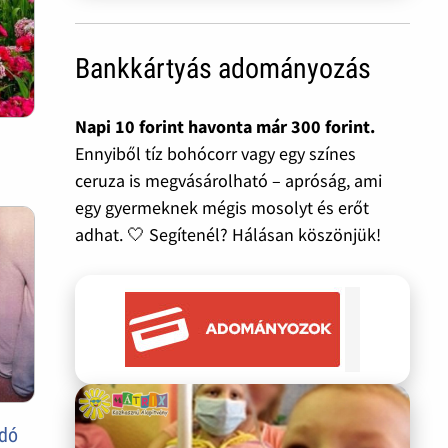
Bankkártyás adományozás
Napi 10 forint havonta már 300 forint.
Ennyiből tíz bohócorr vagy egy színes
ceruza is megvásárolható – apróság, ami
egy gyermeknek mégis mosolyt és erőt
adhat. 🤍 Segítenél? Hálásan köszönjük!
ndó