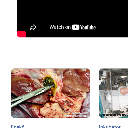
Epekő
Inkubátor