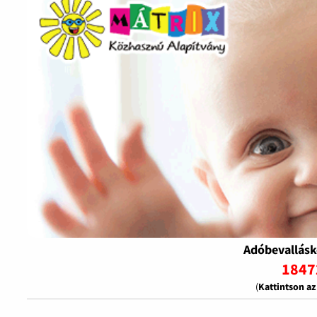
Adóbevallásk
1847
(
Kattintson a