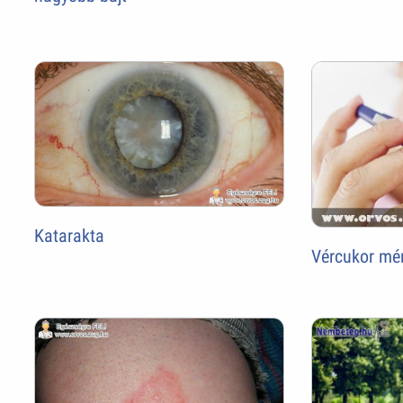
Katarakta
Vércukor mé