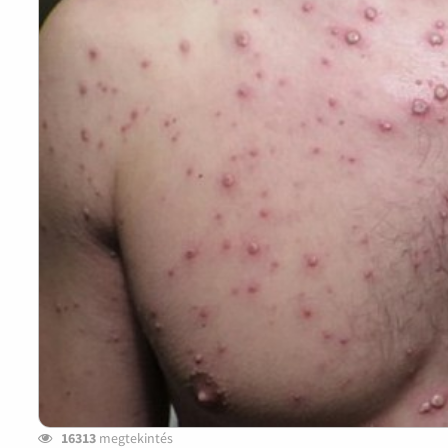
16313
megtekintés