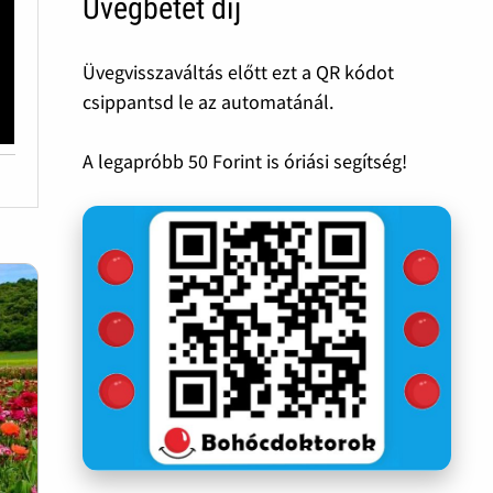
Üvegbetét díj
Üvegvisszaváltás előtt ezt a QR kódot
csippantsd le az automatánál.
A legapróbb 50 Forint is óriási segítség!