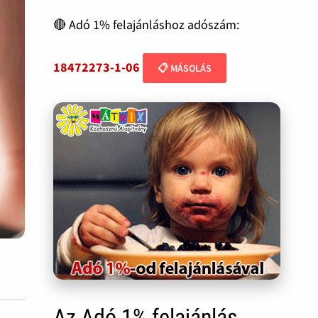
🔴 Adó 1% felajánláshoz adószám:
18472273-1-06
📋 MÁSOLÁS
Az Adó 1% felajánlás