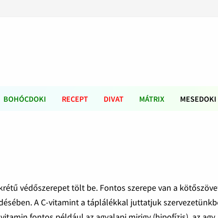
BOHÓCDOKI
RECEPT
DIVAT
MÁTRIX
MESEDOKI
krétű védőszerepet tölt be. Fontos szerepe van a kötőszövet
édésében. A C-vitamint a táplálékkal juttatjuk szervezetünkb
itamin fontos például az agyalapi mirigy (hipofízis), az agy,