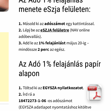
menete eSzja felületen:
1.
Másold ki az
adószámot
egy kattintással.
2.
Lépj be az
eSZJA felületre
(NAV online
adóbevallás).
3.
Add le az
1% felajánlást
május 20-ig –
mindössze
2 perc
az egész.
Az Adó 1% felajánlás papír
alapon
1.
Töltsd ki az
EGYSZA nyilatkozatot
.
2.
Írd rá a
18472273-1-06
-os adószámot
(EGYSZA adatlapot nyomtatáshoz kitöltve