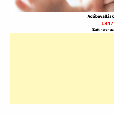
Adóbevallásk
1847
(
Kattintson a