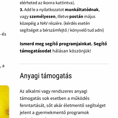
elérheted az ikonra kattintva).
3.
Add le a nyilatkozatot
munkáltatódnak
,
vagy
személyesen
, illetve
postán
május
közepéig a NAV részére. (kérdés esetén
segítséget a bérszámfejtő / könyvelő tud adni)
s-és
Ismerd meg segítő programjainkat. Segítő
támogatásodat
hálásan köszönjük!
, a
Anyagi támogatás
Az alkalmi vagy rendszeres anyagi
támogatás sok esetben a működés
fenntartását, sőt akár életmentő segítséget
jelent a gyermekmentő programok