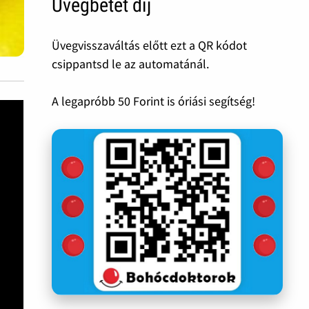
Üvegbetét díj
Üvegvisszaváltás előtt ezt a QR kódot
csippantsd le az automatánál.
A legapróbb 50 Forint is óriási segítség!