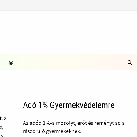
@
Adó 1% Gyermekvédelemre
, a
Az adód 1%-a mosolyt, erőt és reményt ad a
e,
rászoruló gyermekeknek.
 a