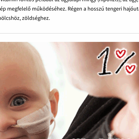
 a lép megfelelő működéséhez. Régen a hosszú tengeri hajóu
ümölcshöz, zöldséghez.