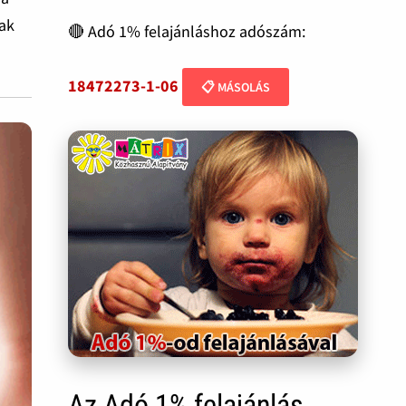
tak
🔴 Adó 1% felajánláshoz adószám:
18472273-1-06
📋 MÁSOLÁS
Az Adó 1% felajánlás