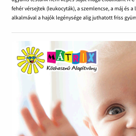
fehér vérsejtek (leukocyták), a szemlencse, a máj és
alkalmával a hajók legénysége alig juthatott friss gy