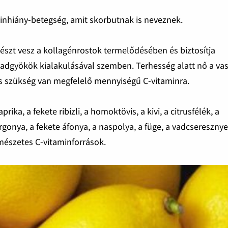
inhiány-betegség, amit skorbutnak is neveznek.
 Részt vesz a kollagénrostok termelődésében és biztosítja
badgyökök kialakulásával szemben. Terhesség alatt nő a va
is szükség van megfelelő mennyiségű C-vitaminra.
ika, a fekete ribizli, a homoktövis, a kivi, a citrusfélék, a
rgonya, a fekete áfonya, a naspolya, a füge, a vadcseresznye
mészetes C-vitaminforrások.