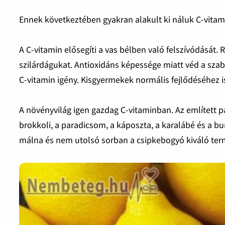
Ennek következtében gyakran alakult ki náluk C-vitam
A C-vitamin elősegíti a vas bélben való felszívódását.
szilárdágukat. Antioxidáns képessége miatt véd a sza
C-vitamin igény. Kisgyermekek normális fejlődéséhez 
A növényvilág igen gazdag C-vitaminban. Az említett papr
brokkoli, a paradicsom, a káposzta, a karalábé és a bu
málna és nem utolsó sorban a csipkebogyó kiváló ter