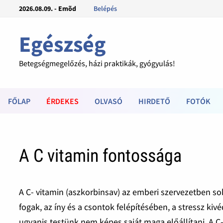
2026.08.09. - Emõd
Belépés
Egészség
Betegségmegelőzés, házi praktikák, gyógyulás!
FŐLAP
ÉRDEKES
OLVASÓ
HIRDETŐ
FOTÓK
A C vitamin fontossága
A C- vitamin (aszkorbinsav) az emberi szervezetben so
fogak, az íny és a csontok felépítésében, a stressz kiv
ugyanis testünk nem képes saját maga előállítani. A C-v